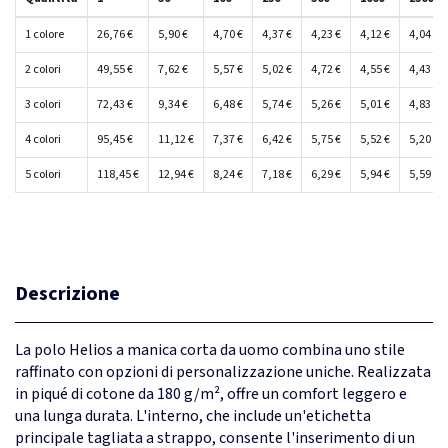
1 colore
26,76 €
5,90 €
4,70 €
4,37 €
4,23 €
4,12 €
4,04 €
2 colori
49,55 €
7,62 €
5,57 €
5,02 €
4,72 €
4,55 €
4,43 €
3 colori
72,43 €
9,34 €
6,48 €
5,74 €
5,26 €
5,01 €
4,83 €
4 colori
95,45 €
11,12 €
7,37 €
6,42 €
5,75 €
5,52 €
5,20 €
5 colori
118,45 €
12,94 €
8,24 €
7,18 €
6,29 €
5,94 €
5,59 €
Descrizione
La polo Helios a manica corta da uomo combina uno stile
raffinato con opzioni di personalizzazione uniche. Realizzata
in piqué di cotone da 180 g/m², offre un comfort leggero e
una lunga durata. L'interno, che include un'etichetta
principale tagliata a strappo, consente l'inserimento di un