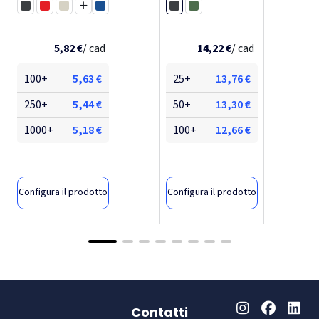
Nero
g/m² calgary
Nero
Rosso
Bianco
Blu royal
Verde foresta
Blu navy
Grigio
Verde alloro
Arancione fuoco
5,82 €
/ cad
14,22 €
/ cad
100+
5,63 €
25+
13,76 €
250+
5,44 €
50+
13,30 €
1000+
5,18 €
100+
12,66 €
Configura il prodotto
Configura il prodotto
-71,49%
-35,62%
Contatti