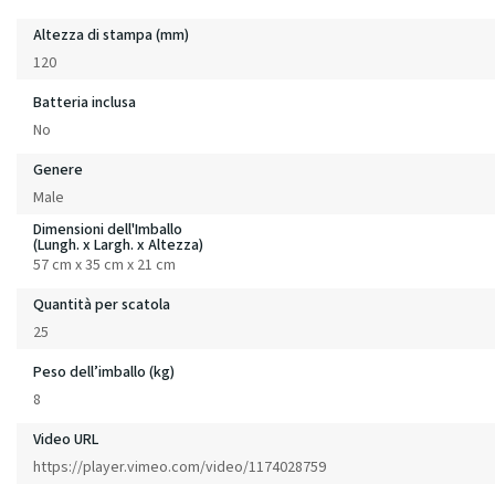
Altezza di stampa (mm)
120
Batteria inclusa
No
Genere
Male
Dimensioni dell'Imballo
(Lungh. x Largh. x Altezza)
57 cm x 35 cm x 21 cm
Quantità per scatola
25
Peso dell’imballo (kg)
8
Video URL
https://player.vimeo.com/video/1174028759