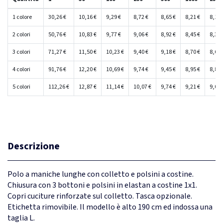
1 colore
30,26 €
10,16 €
9,29 €
8,72 €
8,65 €
8,21 €
8,15 
2 colori
50,76 €
10,83 €
9,77 €
9,06 €
8,92 €
8,45 €
8,37 
3 colori
71,27 €
11,50 €
10,23 €
9,40 €
9,18 €
8,70 €
8,60 
4 colori
91,76 €
12,20 €
10,69 €
9,74 €
9,45 €
8,95 €
8,81 
5 colori
112,26 €
12,87 €
11,14 €
10,07 €
9,74 €
9,21 €
9,02 
Descrizione
Polo a maniche lunghe con colletto e polsini a costine.
Chiusura con 3 bottoni e polsini in elastan a costine 1x1.
Copri cuciture rinforzate sul colletto. Tasca opzionale.
Etichetta rimovibile. Il modello è alto 190 cm ed indossa una
taglia L.