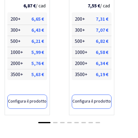
Grigio melange 2
Apple green
6,87 €
/ cad
Grigio melange 2
Burgundy
7,55 €
Cielo
Sand
/ cad
200+
6,65 €
200+
7,31 €
300+
6,43 €
300+
7,07 €
500+
6,21 €
500+
6,82 €
1000+
5,99 €
1000+
6,58 €
2000+
5,76 €
2000+
6,34 €
3500+
5,63 €
3500+
6,19 €
Configura il prodotto
Configura il prodotto
-62,4%
-61,27%