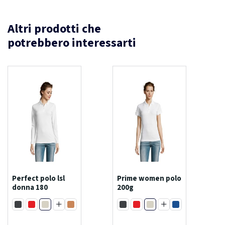
Altri prodotti che
potrebbero interessarti
Perfect polo lsl
Prime women polo
donna 180
200g
Bianco
Bianco
Nero
Rosso
Arancione
Nero
Rosso
Blu royal
Blu royal
Verde bottiglia
Antracite melange
Blu scuro francese
Grigio scuro
Verde bottiglia
Viola scuro
Blu scuro francese