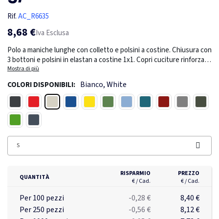
Rif.
AC_R6635
8,68 €
Iva Esclusa
Polo a maniche lunghe con colletto e polsini a costine. Chiusura con
3 bottoni e polsini in elastan a costine 1x1. Copri cuciture rinforzate
sul colletto. Tasca opzionale. Etichetta rimovibile. Il modello è alto
Mostra di più
190 cm ed indossa una taglia L.
Bianco, White
COLORI DISPONIBILI:
Bianco
Nero
Rosso
Blu royal
Giallo
Verde bottiglia
Blu cielo
Turchese
Granato
Grigio mélang
Piombo
Verde erba
Blu navy
S
RISPARMIO
PREZZO
QUANTITÀ
€ / Cad.
€ / Cad.
Per 100 pezzi
-0,28 €
8,40 €
Per 250 pezzi
-0,56 €
8,12 €