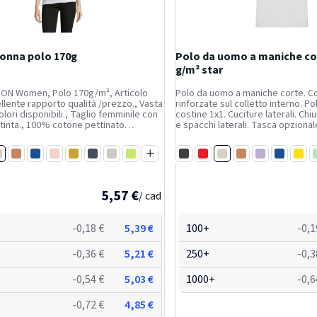
donna polo 170g
Polo da uomo a maniche co
g/m² star
ION Women, Polo 170g/m², Articolo
Polo da uomo a maniche corte. Co
llente rapporto qualità /prezzo., Vasta
rinforzate sul colletto interno. Pol
lori disponibili., Taglio femminile con
costine 1x1. Cuciture laterali. Chi
n tinta., 100% cotone pettinato
e spacchi laterali. Tasca opzional
ollo e giromaniche a costina, nastro di
removibile. Il modello è alto 185
 collo, maniche corte, punto vita
una taglia L.
ianco
Bianco
e
o
Arancione
Blu royal
Rosa
Oro
Blu navy
Grigio melange 2
Apple green
Nero
Rosso
Arancione
Viola
Blu royal
Giallo
ollo
urgundy
Fuchsia
Verde foglia
Cielo
Sand
Chocolate
Rosa chiaro
Sabbia
Blu cielo
Turchese
Granato
Rosetta
Piom
B
5,57 €
/ cad
Blu riviera
Blu zen
Arancione argilla
Rosso crisantemo
Menta scura
Verde tro
Ross
Blu navy
Cioccolato
-0,18 €
5,39 €
100+
-0,1
-0,36 €
5,21 €
250+
-0,3
-0,54 €
5,03 €
1000+
-0,6
-0,72 €
4,85 €