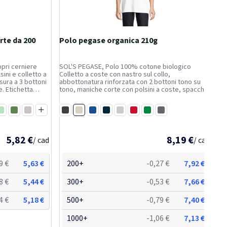
rte da 200
Polo pegase organica 210g
pri cerniere
SOL'S PEGASE, Polo 100% cotone biologico
sini e colletto a
Colletto a coste con nastro sul collo,
usura a 3 bottoni
abbottonatura rinforzata con 2 bottoni tono su
e. Etichetta
tono, maniche corte con polsini a coste, spacchi
 cm ed indossa
laterali rinforzati, tagliata e cucita, bottone di
ricambio cucito sulla cucitura laterale interna,
Bianco
Menta
Verde bottiglia
Grigio melange
vestibilità comoda...
Nero
Blu royal
Blu scuro francese
Grigio melange 2
Rosso brillante
Verde primavera
Grigio carbone
bo scuro
lu denim
Verde venture
Verde erba
Verde nebbia
5,82 €
8,19 €
/ cad
/ cad
picale
o bacca
Blu tempesta
Lilla
Rosso pallido
Blu calmo
9 €
5,63 €
200+
-0,27 €
7,92 €
8 €
5,44 €
300+
-0,53 €
7,66 €
4 €
5,18 €
500+
-0,79 €
7,40 €
1000+
-1,06 €
7,13 €