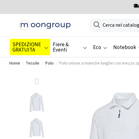
SPEDIZIONE
Fiere &
Eco
Notebook
GRATUITA
Eventi
Home
Tessile
Polo
Polo unisex a maniche lunghe con mezza zi