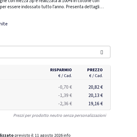
ghe con mezza zip è realizzata al 100% in cotone con
per essere indossato tutto l'anno. Presenta dettagli
 collo e spacchi laterali dello stesso tessuto per una
nto. L'etichetta principale termoadesiva garantisce
hite
i tracciabilità AWARE™, questa polo include un passaporto
renza e sostenibilità verificate.
RISPARMIO
PREZZO
€ / Cad.
€ / Cad.
-0,70 €
20,82 €
-1,39 €
20,13 €
-2,36 €
19,16 €
Prezzi per prodotto neutro senza personalizzazioni
lizzato
previsto il:
11 agosto 2026
info