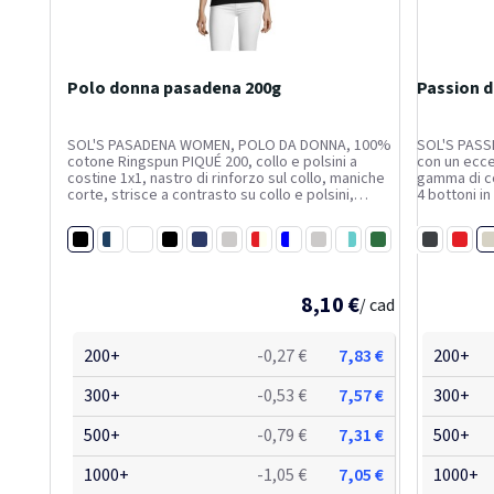
Polo donna pasadena 200g
Passion 
SOL'S PASADENA WOMEN, POLO DA DONNA, 100%
SOL'S PASS
cotone Ringspun PIQUÉ 200, collo e polsini a
con un ecce
costine 1x1, nastro di rinforzo sul collo, maniche
gamma di co
corte, strisce a contrasto su collo e polsini,
4 bottoni i
abbottonatura tono su tono a 3 bottoni, taglio
Ringspun, c
aderente, tagliata e cucita, spacchi laterali,
rinforzo sul
Nero/bianco
B
bottone di...
Marina francese/bianco
Bianco/navy
Nero/lime
Blu scuro/arancione chiaro
Grigio melange/arancione
Rosso/bianco
Blu reale/bianco
Grey melange/ french navy
White/aqua
Forest green/whit
sfiancato,...
Nero
Ross
Aqua
Blu at
B
8,10 €
/ cad
200+
-0,27 €
7,83 €
200+
300+
-0,53 €
7,57 €
300+
500+
-0,79 €
7,31 €
500+
1000+
-1,05 €
7,05 €
1000+