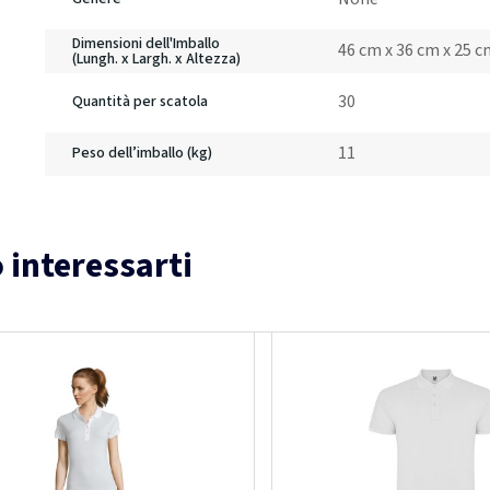
Dimensioni dell'Imballo
46 cm x 36 cm x 25 
(Lungh. x Largh. x Altezza)
30
Quantità per scatola
11
Peso dell’imballo (kg)
 interessarti