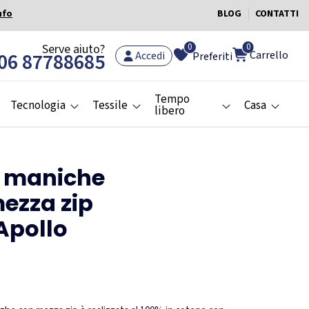
nfo
BLOG
CONTATTI
0
Serve aiuto?
0
Carrello
06 87788685
Accedi
Preferiti
Tempo
Tecnologia
Tessile
Casa
libero
a maniche
ezza zip
Apollo