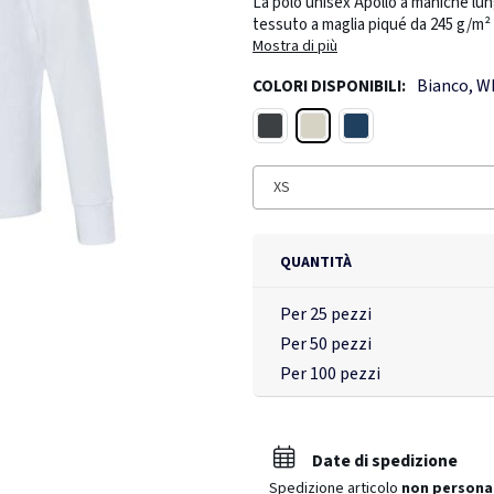
La polo unisex Apollo a maniche lun
tessuto a maglia piqué da 245 g/m² 
raffinati con impunture, finitura del
Mostra di più
maggiore durata e libertà di movime
Bianco, W
COLORI DISPONIBILI:
comfort. Dotata della tecnologia d
digitale del prodotto per una traspa
Bianco
Nero
Navy
XS
QUANTITÀ
Per 25 pezzi
Per 50 pezzi
Per 100 pezzi
Date di spedizione
Spedizione articolo
non persona