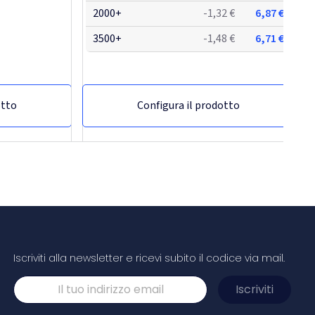
2000+
-1,32 €
6,87 €
3500+
-1,48 €
6,71 €
otto
Configura il prodotto
-62,4%
Iscriviti alla newsletter e ricevi subito il codice via mail.
Polo da uomo bicolore a manica corta da
200 g/m² morgan