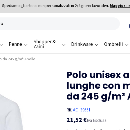
Spediamo gli articoli non personalizzati in 2/4 giorni lavorativi.
Maggiori i
Shopper &
Penne
Drinkware
Ombrelli
Zaini
p da 245 g/m² Apollo
Polo unisex 
lunghe con m
da 245 g/m² 
Rif.
AC_39551
21,52 €
Iva Esclusa