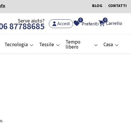
nfo
BLOG
CONTATTI
0
Serve aiuto?
0
Carrello
06 87788685
Accedi
Preferiti
Tempo
Tecnologia
Tessile
Casa
libero
o.