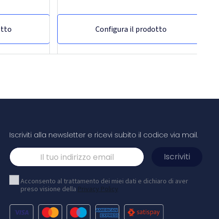
otto
Configura il prodotto
Iscriviti alla newsletter e ricevi subito il codice via mail.
 vito
Portachiavi a forma di auto
Acconsento al trattamento dei miei dati e dichiaro di aver
preso visione della
Privacy Policy
parente con
Portachiavi in metallo a forma di auto con inserto
i metallo a loop
in pelle PU riciclata.
spedizioni.
 5,0 cm x 3,5 cm.