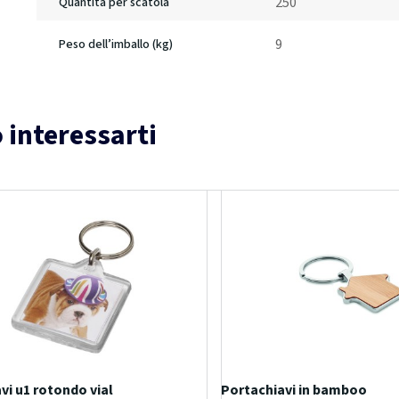
250
Quantità per scatola
9
Peso dell’imballo (kg)
 interessarti
vi u1 rotondo vial
Portachiavi in bamboo