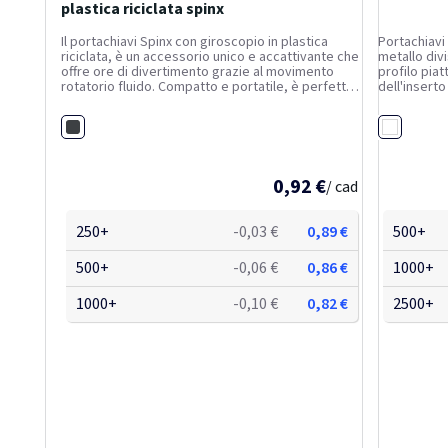
plastica riciclata spinx
Il portachiavi Spinx con giroscopio in plastica
Portachiavi
riciclata, è un accessorio unico e accattivante che
metallo divi
offre ore di divertimento grazie al movimento
profilo piat
rotatorio fluido. Compatto e portatile, è perfetto
dell'insert
per alleviare lo stress, concentrarsi o
semplicemente soddisfare il bisogno di
Nero
Trasparen
stimolazione tattile.
0,92 €
/ cad
250+
-0,03 €
0,89 €
500+
500+
-0,06 €
0,86 €
1000+
1000+
-0,10 €
0,82 €
2500+