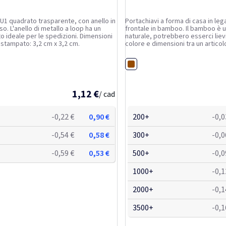
 U1 quadrato trasparente, con anello in
Portachiavi a forma di casa in leg
so. L'anello di metallo a loop ha un
frontale in bamboo. Il bamboo è 
to ideale per le spedizioni. Dimensioni
naturale, potrebbero esserci lievi
o stampato: 3,2 cm x 3,2 cm.
colore e dimensioni tra un articolo
possono influire sul risultato final
personalizzazione.
te
Legno
1,12 €
/ cad
-0,22 €
0,90 €
200+
-0,0
-0,54 €
0,58 €
300+
-0,0
-0,59 €
0,53 €
500+
-0,0
1000+
-0,1
2000+
-0,1
3500+
-0,1