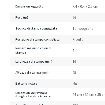
7,4 x 0,4 x 2,5 cm
Dimensioni oggetto
26
Peso (gr)
Tampografia
Tecnica di stampa consigliata
Fronte
Posizione di stampa consigliata
Numero massimo colori di
4
stampa
16
Larghezza di stampa (mm)
25
Altezza di stampa (mm)
No
Batteria inclusa
Dimensioni dell'Imballo
24 cm x 39 cm x 35 
(Lungh. x Largh. x Altezza)