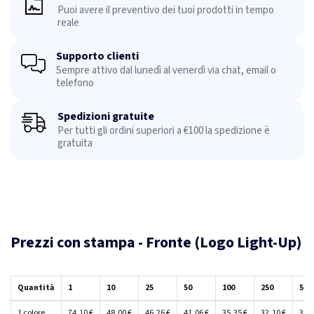
Puoi avere il preventivo dei tuoi prodotti in tempo
reale
Supporto clienti
Sempre attivo dal lunedì al venerdì via chat, email o
telefono
Spedizioni gratuite
Per tutti gli ordini superiori a €100 la spedizione è
gratuita
Prezzi con stampa - Fronte (Logo Light-Up)
Quantità
1
10
25
50
100
250
500
1 colore
74,10 €
48,00 €
46,26 €
41,06 €
35,35 €
32,10 €
31,9