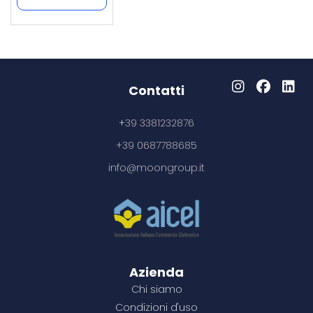
Contatti
+
39 3381232876
+39 0687788685
info@moongroup.it
Azienda
Chi siamo
Condizioni d'uso