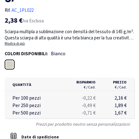
Rif.
AC_1PL022
2,38 €
Iva Esclusa
Sciarpa multipla a sublimazione con densità del tessuto di 145 g/m².
Questa sciarpa di alta qualità è una tela bianca per la tua creatività
e ti permette di personalizzarla con disegni vivaci. Sia che venga
Mostra di più
indossata come una dichiarazione di moda o come un accessorio
Bianco
COLORI DISPONIBILI:
funzionale, è la tela perfetta per l'espressione di sé. Prodotto non
sterile, deve essere lavato a 30 gradi prima dell'uso.
Bianco
RISPARMIO
PREZZO
QUANTITÀ
€ / Cad.
€ / Cad.
Per 100 pezzi
-0,22 €
2,16 €
Per 250 pezzi
-0,49 €
1,89 €
Per 500 pezzi
-0,71 €
1,67 €
Prezzi per prodotto neutro senza personalizzazioni
Date di spedizione