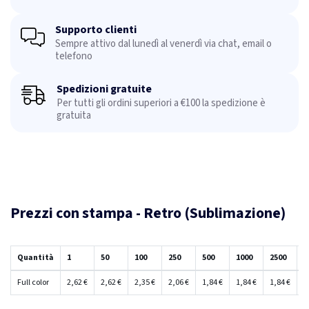
Supporto clienti
Sempre attivo dal lunedì al venerdì via chat, email o
telefono
Spedizioni gratuite
Per tutti gli ordini superiori a €100 la spedizione è
gratuita
Prezzi con stampa - Retro (Sublimazione)
Quantità
1
50
100
250
500
1000
2500
5
Full color
2,62 €
2,62 €
2,35 €
2,06 €
1,84 €
1,84 €
1,84 €
1