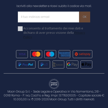
Iscriviti alla newsletter e ricevi subito il codice via mail.
Acconsento al trattamento dei miei dati e
dichiaro di aver preso visione della
Privacy
Policy
Moon Group S.r.l. - Sede Legale e Operativa in Via Nomentana, 261 -
00161 Roma - P. Iva, Cod.Fis. e Reg. Impr. 13778301005 - Capitale sociale €
10.000,00 i.v. © 2016-2026 Moon Group. Tutti i diritti riservati.