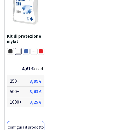
Kit di protezione
mykit
Trasparente
Nero trasparente
Blu trasparente
Rosso trasparente
Arancione trasparente
Magenta trasparente
Verde trasparente
Giallo trasparente
4,61 €
/ cad
250+
3,99 €
500+
3,63 €
1000+
3,25 €
Configura il prodotto