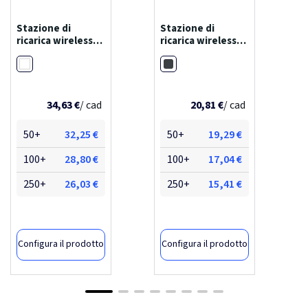
Stazione di
Stazione di
ricarica wireless
ricarica wireless
scx.design w29
da 15 w con logo
Trasparente
Nero
15w
luminoso
scx.design w21
34,63 €
/ cad
20,81 €
/ cad
50+
32,25 €
50+
19,29 €
100+
28,80 €
100+
17,04 €
250+
26,03 €
250+
15,41 €
Configura il prodotto
Configura il prodotto