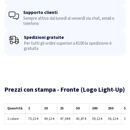
Supporto clienti
Sempre attivo dal lunedì al venerdì via chat, email o
telefono
Spedizioni gratuite
Per tutti gli ordini superiori a €100 la spedizione è
gratuita
Prezzi con stampa - Fronte (Logo Light-Up)
Quantità
1
10
25
50
100
250
500
1 colore
75,22 €
49,12 €
47,38 €
43,87 €
39,12 €
36,12 €
35,9