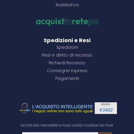
Assistenza
2000+
500+
2000+
28,90 €
4,23 €
6,18 €
500+
2000+
18,71 €
25,29 €
Configura il prodotto
Configura il prodotto
Configura il prodotto
3500+
3500+
4,13 €
6,04 €
3500+
24,71 €
Configura il prodotto
Configura il prodotto
Configura il prodotto
Configura il prodotto
Configura il prodotto
Spedizioni e Resi
Spedizioni
Resi e diritto di recesso
Richiedi Recesso
Consegne Express
Pagamenti
Iscriviti alla newsletter e ricevi subito il codice via mail.