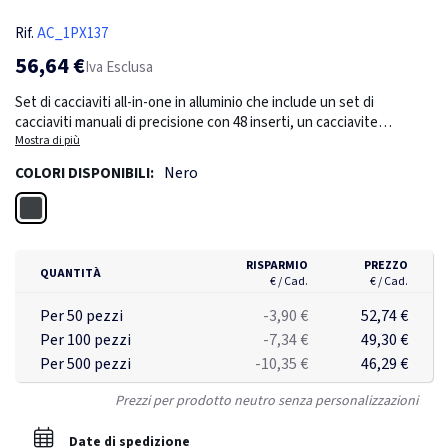
Rif.
AC_1PX137
56,64 €
Iva Esclusa
Set di cacciaviti all-in-one in alluminio che include un set di
cacciaviti manuali di precisione con 48 inserti, un cacciavite
elettrico, una base di ricarica e una custodia per tenere tutto in un
Mostra di più
unico posto. Le punte vengono collegate al cacciavite
Nero
COLORI DISPONIBILI:
magneticamente per un'impugnatura semplice. Su un lato del set è
inciso "REUSE REPAIR RECYCLE" (riusa, ripara, ricicla) e sul lato
Nero
opposto è possibile stampare un logo. Dispone di una grande
varietà di punte che lo rendono universale per molti tipi di attività
fai da te. Fornito in una scatola di carta riciclata con chiusura
RISPARMIO
PREZZO
QUANTITÀ
magnetica. 3 anni di garanzia inclusi.
€ / Cad.
€ / Cad.
Per 50 pezzi
-3,90 €
52,74 €
Per 100 pezzi
-7,34 €
49,30 €
Per 500 pezzi
-10,35 €
46,29 €
Prezzi per prodotto neutro senza personalizzazioni
Date di spedizione