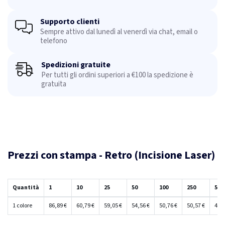
Supporto clienti
Sempre attivo dal lunedì al venerdì via chat, email o
telefono
Spedizioni gratuite
Per tutti gli ordini superiori a €100 la spedizione è
gratuita
Prezzi con stampa - Retro (Incisione Laser)
Quantità
1
10
25
50
100
250
500
1 colore
86,89 €
60,79 €
59,05 €
54,56 €
50,76 €
50,57 €
47,4