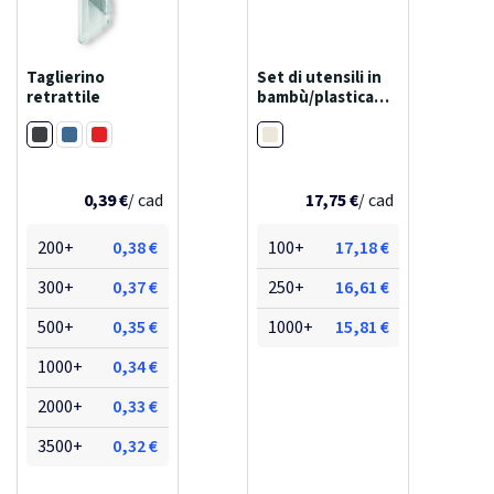
Taglierino
Set di utensili in
retrattile
bambù/plastica
riciclata da 19
Nero
Naturale
pezzi rivet
Blu
Rosso
0,39 €
/ cad
17,75 €
/ cad
200+
0,38 €
100+
17,18 €
300+
0,37 €
250+
16,61 €
500+
0,35 €
1000+
15,81 €
1000+
0,34 €
2000+
0,33 €
3500+
0,32 €