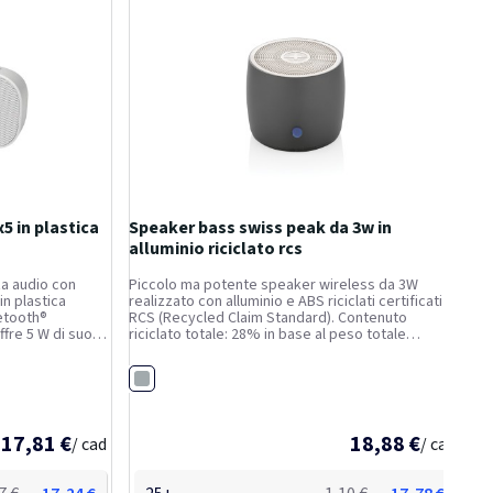
5 in plastica
Speaker bass swiss peak da 3w in
alluminio riciclato rcs
za audio con
Piccolo ma potente speaker wireless da 3W
in plastica
realizzato con alluminio e ABS riciclati certificati
uetooth®
RCS (Recycled Claim Standard). Contenuto
ffre 5 W di suono
riciclato totale: 28% in base al peso totale
ficazione IPX5, è
dell'articolo. La certificazione RCS garantisce una
 perfetto per
catena di approvvigionamento dei materiali
Grigio
riciclati...
17,81 €
18,88 €
/ cad
/ cad