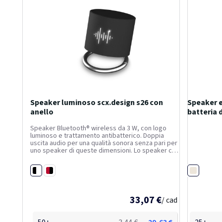
Speaker luminoso scx.design s26 con
Speaker e
anello
batteria
Speaker Bluetooth® wireless da 3 W, con logo
luminoso e trattamento antibatterico. Doppia
uscita audio per una qualità sonora senza pari per
uno speaker di queste dimensioni. Lo speaker con
anello può essere inclinato per dirigere il suono in
qualsiasi direzione. Dotato di un microfono...
Nero / Bianco
Naturale
Rosso medio / Nero
33,07 €
/ cad