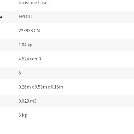
Incisione Laser
FRONT
ta
22X8X8 CM
1.04 kg
4.524 cdm3
5
0.26m x 0.58m x 0.15m
0.023 m3
6 kg