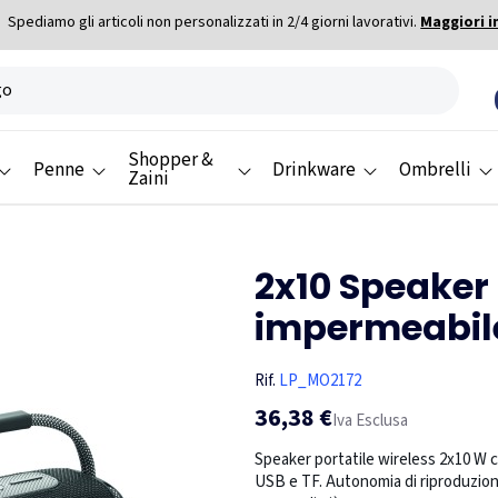
Spediamo gli articoli non personalizzati in 2/4 giorni lavorativi.
Maggiori i
Shopper &
Penne
Drinkware
Ombrelli
Zaini
2x10 Speaker
impermeabil
Rif.
LP_MO2172
36,38 €
Iva Esclusa
Speaker portatile wireless 2x10 W c
USB e TF. Autonomia di riproduzione