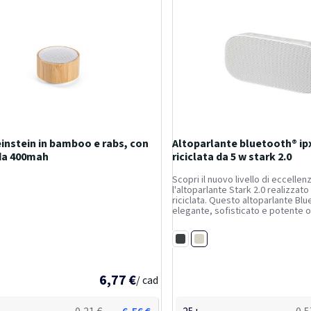
instein in bamboo e rabs, con
Altoparlante bluetooth® ipx
 da 400mah
riciclata da 5 w stark 2.0
Scopri il nuovo livello di eccellen
l'altoparlante Stark 2.0 realizzato 
riciclata. Questo altoparlante Bl
elegante, sofisticato e potente o
ad alta fedeltà e, con la sua certi
resistente all'acqua, rendendolo
Bianco
l'uso...
Nero
6,77 €
/ cad