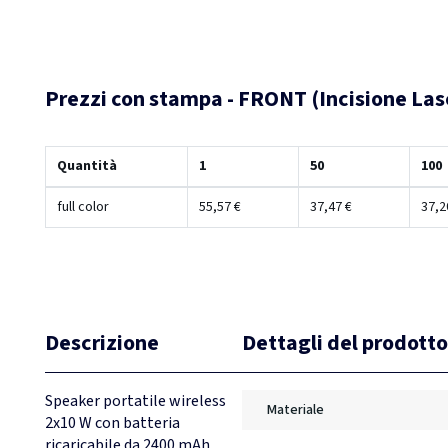
Prezzi con stampa - FRONT (Incisione Las
Quantità
1
50
100
full color
55,57 €
37,47 €
37,2
Descrizione
Dettagli del prodotto
Speaker portatile wireless
Materiale
2x10 W con batteria
ricaricabile da 2400 mAh.