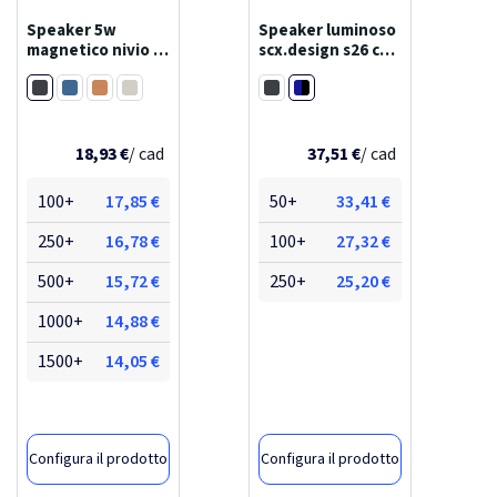
Speaker 5w
Speaker luminoso
magnetico nivio in
scx.design s26 con
ralluminio rcs
anello
Nero
Blu reflex / Nero
Blu
Arancione
Color argento
Nero
18,93 €
/ cad
37,51 €
/ cad
100+
17,85 €
50+
33,41 €
250+
16,78 €
100+
27,32 €
500+
15,72 €
250+
25,20 €
1000+
14,88 €
1500+
14,05 €
Configura il prodotto
Configura il prodotto