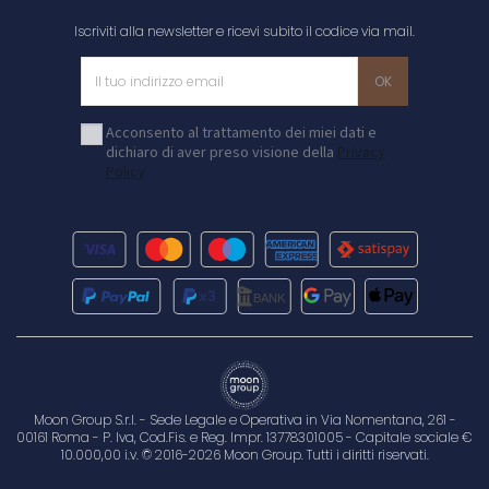
Iscriviti alla newsletter e ricevi subito il codice via mail.
Acconsento al trattamento dei miei dati e
dichiaro di aver preso visione della
Privacy
Policy
Moon Group S.r.l. - Sede Legale e Operativa in Via Nomentana, 261 -
00161 Roma - P. Iva, Cod.Fis. e Reg. Impr. 13778301005 - Capitale sociale €
10.000,00 i.v. © 2016-2026 Moon Group. Tutti i diritti riservati.