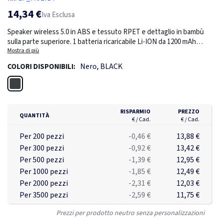
14,34 €
Iva Esclusa
Speaker wireless 5.0 in ABS e tessuto RPET e dettaglio in bambù
sulla parte superiore. 1 batteria ricaricabile Li-ION da 1200 mAh
inclusa. Include una porta per schede SD e un cavo AUX/USB. Dati
Mostra di più
di uscita: 5W, 3 Ohm e 5V. Tempo di riproduzione di circa 3 ore.
Nero, BLACK
COLORI DISPONIBILI:
Nero
RISPARMIO
PREZZO
QUANTITÀ
€ / Cad.
€ / Cad.
Per 200 pezzi
-0,46 €
13,88 €
Per 300 pezzi
-0,92 €
13,42 €
Per 500 pezzi
-1,39 €
12,95 €
Per 1000 pezzi
-1,85 €
12,49 €
Per 2000 pezzi
-2,31 €
12,03 €
Per 3500 pezzi
-2,59 €
11,75 €
Prezzi per prodotto neutro senza personalizzazioni