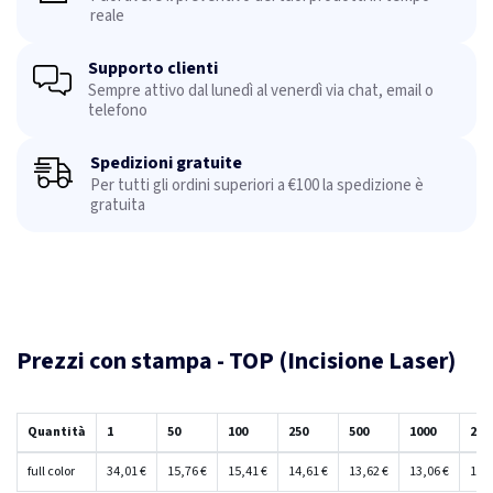
reale
Supporto clienti
Sempre attivo dal lunedì al venerdì via chat, email o
telefono
Spedizioni gratuite
Per tutti gli ordini superiori a €100 la spedizione è
gratuita
Prezzi con stampa - TOP (Incisione Laser)
Quantità
1
50
100
250
500
1000
250
full color
34,01 €
15,76 €
15,41 €
14,61 €
13,62 €
13,06 €
12,5