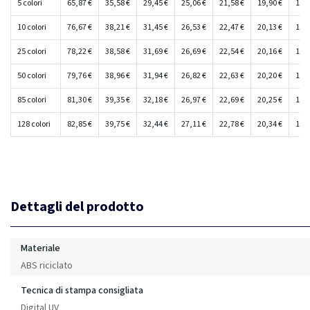
5 colori
65,87 €
35,58 €
29,45 €
25,06 €
21,58 €
19,90 €
18,5
10 colori
76,67 €
38,21 €
31,45 €
26,53 €
22,47 €
20,13 €
18,9
25 colori
78,22 €
38,58 €
31,69 €
26,69 €
22,54 €
20,16 €
19,0
50 colori
79,76 €
38,96 €
31,94 €
26,82 €
22,63 €
20,20 €
19,0
85 colori
81,30 €
39,35 €
32,18 €
26,97 €
22,69 €
20,25 €
19,0
128 colori
82,85 €
39,75 €
32,44 €
27,11 €
22,78 €
20,34 €
19,2
Dettagli del prodotto
Materiale
ABS riciclato
Tecnica di stampa consigliata
Digital UV