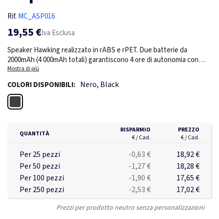
Rif.
MC_ASP016
19,55 €
Iva Esclusa
Speaker Hawking realizzato in rABS e rPET. Due batterie da
2000mAh (4 000mAh totali) garantiscono 4 ore di autonomia con
ricarica completa in 3 ore. Le griglie removibili consentono la
Mostra di più
personalizzazione completa del colore. Connessione wireless fino a
Nero, Black
COLORI DISPONIBILI:
10 metri, funzione TWS e potenza di 2 x 5W per un suono nitido.
Risposta in frequenza 100-20kHz e tracolla per un trasporto
Nero
comodo. Fornito in confezione kraft individuale.
RISPARMIO
PREZZO
QUANTITÀ
€ / Cad.
€ / Cad.
Per 25 pezzi
-0,63 €
18,92 €
Per 50 pezzi
-1,27 €
18,28 €
Per 100 pezzi
-1,90 €
17,65 €
Per 250 pezzi
-2,53 €
17,02 €
Prezzi per prodotto neutro senza personalizzazioni