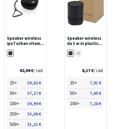
Speaker wireless
Speaker wireless
ipx7 urban vitamin
da 3 w in plastica
hayward
riciclata hunor
Nero
Nero
Bianco
42,04 €
/ cad
8,17 €
/ cad
25+
39,62 €
25+
7,91 €
50+
37,27 €
50+
7,65 €
100+
34,94 €
100+
7,28 €
250+
33,06 €
500+
31,21 €