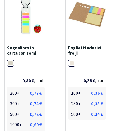
Segnalibro in
Foglietti adesivi
carta con semi
freiji
Bianco
Naturale
0,80 €
/ cad
0,38 €
/ cad
200+
0,77 €
100+
0,36 €
300+
0,74 €
250+
0,35 €
500+
0,72 €
500+
0,34 €
1000+
0,69 €