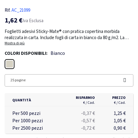
Rif.
AC_21099
1,62 €
Iva Esclusa
Foglietti adesivi Sticky-Mate® con pratica copertina morbida
realizzata in carta. Include fogli di carta in bianco da 80 g/m2. La
copertina morbida previene i danni al contenuto e offre ulteriore
Mostra di più
spazio pubblicitario. Dimensione del foglio: 100x75mm. Disponibile
Bianco
COLORI DISPONIBILI:
in 3 varianti: 25 fogli (21099001), 50 fogli (21099002), 100 fogli
(21099004).
Bianco
25 pagine
RISPARMIO
PREZZO
QUANTITÀ
€ / Cad.
€ / Cad.
Per 500 pezzi
-0,37 €
1,25 €
Per 1000 pezzi
-0,57 €
1,05 €
Per 2500 pezzi
-0,72 €
0,90 €