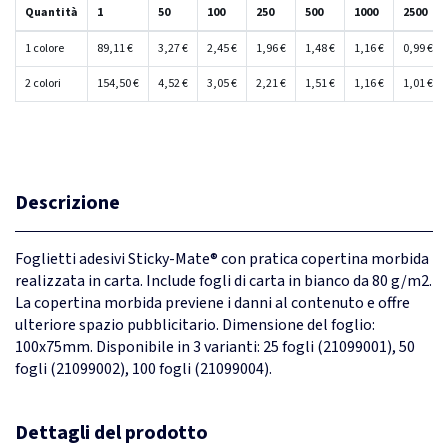
Quantità
1
50
100
250
500
1000
2500
1 colore
89,11 €
3,27 €
2,45 €
1,96 €
1,48 €
1,16 €
0,99 €
2 colori
154,50 €
4,52 €
3,05 €
2,21 €
1,51 €
1,16 €
1,01 €
Descrizione
Foglietti adesivi Sticky-Mate® con pratica copertina morbida
realizzata in carta. Include fogli di carta in bianco da 80 g/m2.
La copertina morbida previene i danni al contenuto e offre
ulteriore spazio pubblicitario. Dimensione del foglio:
100x75mm. Disponibile in 3 varianti: 25 fogli (21099001), 50
fogli (21099002), 100 fogli (21099004).
Dettagli del prodotto