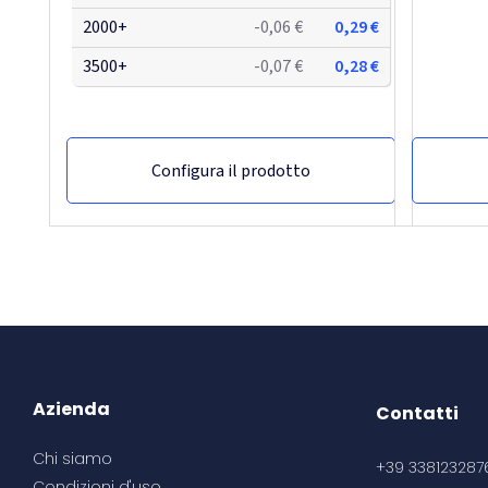
2000+
-0,06 €
0,29 €
3500+
-0,07 €
0,28 €
Configura il prodotto
Azienda
Contatti
Chi siamo
+39 338123287
Set memo in carta cons emi
Foglietti adesivi sticky-mate® a8
Foglietti
Set memo
Condizioni d'uso