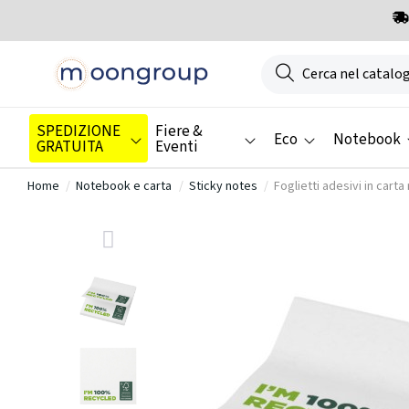
SPEDIZIONE
Fiere &
Eco
Notebook
GRATUITA
Eventi
Home
Notebook e carta
Sticky notes
Foglietti adesivi in cart