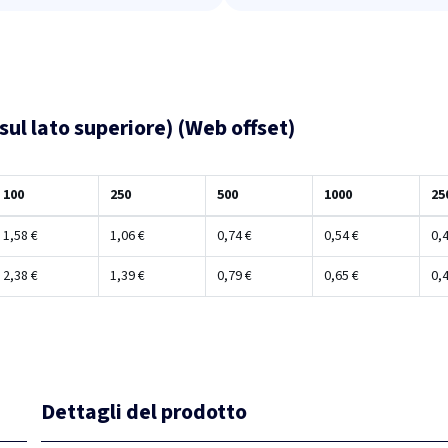
 sul lato superiore) (Web offset)
100
250
500
1000
25
1,58 €
1,06 €
0,74 €
0,54 €
0,4
2,38 €
1,39 €
0,79 €
0,65 €
0,4
Dettagli del prodotto