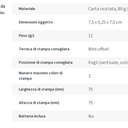
 da
Carta riciclata, 80 
Materiale
 su
7,5 x 0,25 x 7,5 cm
Dimensioni oggetto
11
Peso (gr)
Web offset
Tecnica di stampa consigliata
Fogli (verticale, col
Posizione di stampa consigliata
Numero massimo colori di
2
stampa
75
Larghezza di stampa (mm)
75
Altezza di stampa (mm)
No
Batteria inclusa