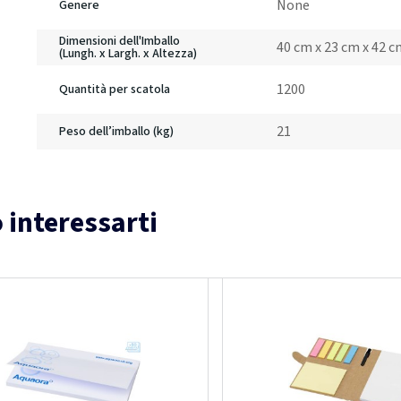
None
Genere
Dimensioni dell'Imballo
40 cm x 23 cm x 42 
(Lungh. x Largh. x Altezza)
1200
Quantità per scatola
21
Peso dell’imballo (kg)
 interessarti