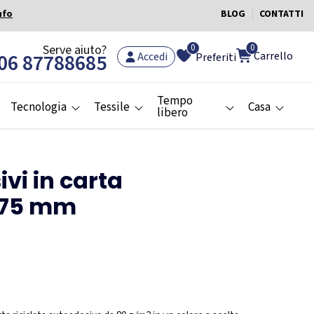
nfo
BLOG
CONTATTI
0
Serve aiuto?
0
Carrello
06 87788685
Accedi
Preferiti
Tempo
Tecnologia
Tessile
Casa
libero
ivi in carta
x 75 mm