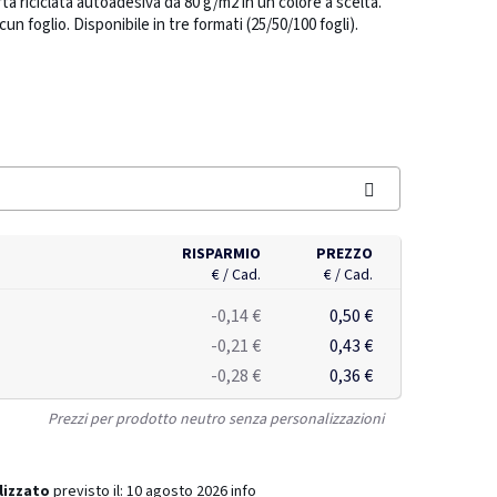
rta riciclata autoadesiva da 80 g/m2 in un colore a scelta.
cun foglio. Disponibile in tre formati (25/50/100 fogli).
RISPARMIO
PREZZO
€ / Cad.
€ / Cad.
-0,14 €
0,50 €
-0,21 €
0,43 €
-0,28 €
0,36 €
Prezzi per prodotto neutro senza personalizzazioni
lizzato
previsto il:
10 agosto 2026
info