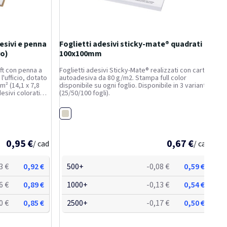
esivi e penna
Foglietti adesivi sticky-mate® quadrati
ro)
100x100mm
ift con penna a
Foglietti adesivi Sticky-Mate® realizzati con carta
l'ufficio, dotato
autoadesiva da 80 g/m2. Stampa full color
m² (14,1 x 7,8
disponibile su ogni foglio. Disponibile in 3 varianti
desivi colorati
(25/50/100 fogli).
x 7,5 cm). Il fusto
Bianco
0,95 €
0,67 €
/ cad
/ cad
3 €
0,92 €
500+
-0,08 €
0,59 €
6 €
0,89 €
1000+
-0,13 €
0,54 €
0 €
0,85 €
2500+
-0,17 €
0,50 €