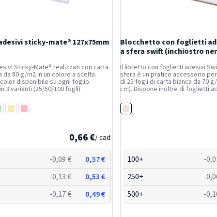
 adesivi sticky-mate® 127x75mm
Blocchetto con foglietti ad
a sfera swift (inchiostro ne
esivi Sticky-Mate® realizzati con carta
Il libretto con foglietti adesivi Sw
 da 80 g/m2 in un colore a scelta.
sfera è un pratico accessorio per 
color disponibile su ogni foglio.
di 25 fogli di carta bianca da 70 g/
in 3 varianti (25/50/100 fogli).
cm). Dispone inoltre di foglietti a
piccoli (4,5 x 1,2 cm) e grandi (7,5 
della penna a sfera è realizzato...
Naturale
iaro
enta
Giallo chiaro
Rosa chiaro
0,66 €
/ cad
-0,09 €
0,57 €
100+
-0,0
-0,13 €
0,53 €
250+
-0,0
-0,17 €
0,49 €
500+
-0,1