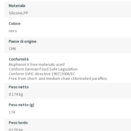
Materiale
Silicone,PP
Colore
nero
Paese di origine
CHN
Conformità
Bisphenol A free materials used
Conform German Food Safe Legislation
Conform SVHC directive 1907/2006/EC
Free from short- and medium-chain chlorinated paraffins
Peso netto
0.174 kg
Peso netto (g)
174
Peso lordo
0.175 kg