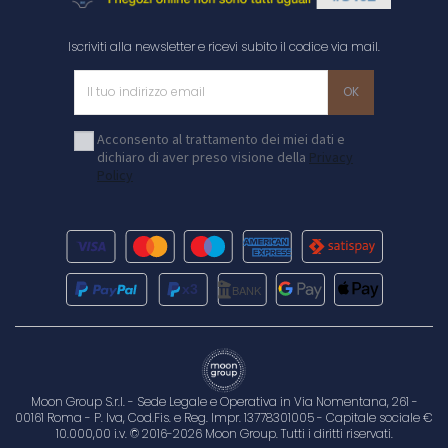
Iscriviti alla newsletter e ricevi subito il codice via mail.
Acconsento al trattamento dei miei dati e
dichiaro di aver preso visione della
Privacy
Policy
Moon Group S.r.l. - Sede Legale e Operativa in Via Nomentana, 261 -
00161 Roma - P. Iva, Cod.Fis. e Reg. Impr. 13778301005 - Capitale sociale €
10.000,00 i.v. © 2016-2026 Moon Group. Tutti i diritti riservati.