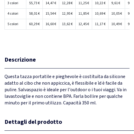
3 colori
55,73 €
14,47 €
12,28 €
11,25 €
10,22 €
9,61 €
9,03
4 colori
58,01 €
15,54 €
12,95 €
11,85 €
10,69 €
10,05 €
9,43
5 colori
60,29 €
16,60 €
13,62 €
12,45 €
11,17 €
10,49 €
9,84
Descrizione
Questa tazza portatile e pieghevole è costituita da silicone
adatto al cibo che non appiccica, è flessibile e ìd è facile da
pulire. Salvaspazio è ideale per l'outdoor o i tuoi viaggi. Va in
lavastoviglie e non contiene BPA. Farla bollire per qualche
minuto per il primo utilizzo. Capacità 350 ml.
Dettagli del prodotto