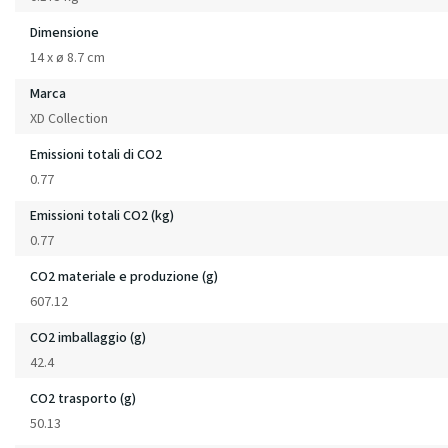
Dimensione
14 x ø 8.7 cm
Marca
XD Collection
Emissioni totali di CO2
0.77
Emissioni totali CO2 (kg)
0.77
CO2 materiale e produzione (g)
607.12
CO2 imballaggio (g)
42.4
CO2 trasporto (g)
50.13