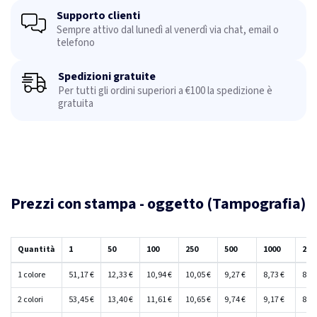
Supporto clienti
Sempre attivo dal lunedì al venerdì via chat, email o
telefono
Spedizioni gratuite
Per tutti gli ordini superiori a €100 la spedizione è
gratuita
Prezzi con stampa - oggetto (Tampografia)
Quantità
1
50
100
250
500
1000
250
1 colore
51,17 €
12,33 €
10,94 €
10,05 €
9,27 €
8,73 €
8,22
2 colori
53,45 €
13,40 €
11,61 €
10,65 €
9,74 €
9,17 €
8,62