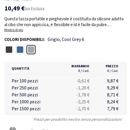
10,49 €
Iva Esclusa
Questa tazza portatile e pieghevole è costituita da silicone adatto
al cibo che non appiccica, è flessibile e ìd è facile da pulire.
Salvaspazio è ideale per l'outdoor o i tuoi viaggi. Va in lavastoviglie e
Mostra di più
non contiene BPA. Farla bollire per qualche minuto per il primo
Grigio, Cool Grey 6
COLORI DISPONIBILI:
utilizzo. Capacità 350 ml.
Grigio
Nero
Blu
RISPARMIO
PREZZO
QUANTITÀ
€ / Cad.
€ / Cad.
Per 100 pezzi
-0,62 €
9,87 €
Per 250 pezzi
-1,20 €
9,29 €
Per 500 pezzi
-1,78 €
8,71 €
Per 1000 pezzi
-2,25 €
8,24 €
Per 1500 pezzi
-2,70 €
7,79 €
Prezzi per prodotto neutro senza personalizzazioni