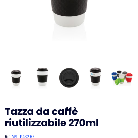
Tazza da caffè
riutilizzabile 270ml
Rif.
MS_P432.67