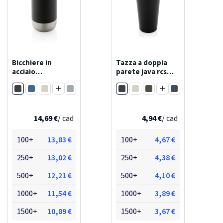
Bicchiere in
Tazza a doppia
acciaio
parete java rcs
inossidabile
350ml
Nero
Nero
riciclato rcs 360ml
Blu
Bianco
Grigio
Bianco
Verde
Blu navy
Blu navy
Rosso ciliegio
Greige
14,69 €
/ cad
4,94 €
/ cad
100+
13,83 €
100+
4,67 €
250+
13,02 €
250+
4,38 €
500+
12,21 €
500+
4,10 €
1000+
11,54 €
1000+
3,89 €
1500+
10,89 €
1500+
3,67 €