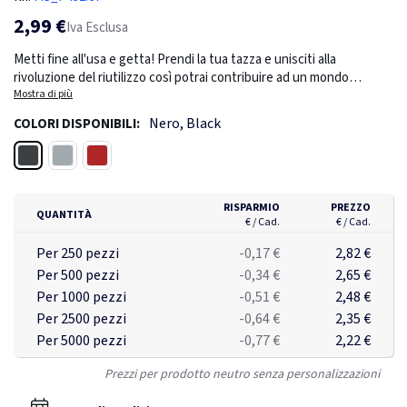
2,99 €
Iva Esclusa
Metti fine all'usa e getta! Prendi la tua tazza e unisciti alla
rivoluzione del riutilizzo così potrai contribuire ad un mondo
migliore. Ultraleggera e resistente è perfetta da portare con te
Mostra di più
durante i tuoi spostamenti. Questa tazza è riutilizzabile e realizzata
Nero, Black
COLORI DISPONIBILI:
in PP. Food safe fino a 100°. Include impugnatura e tappo in silicone.
Può andare sia in lavastoviglie che in microonde. E' adatta alla
Nero
Grigio
Rosso ciliegio
maggioranza delle macchine da caffé. Capacità 270ml.
RISPARMIO
PREZZO
QUANTITÀ
€ / Cad.
€ / Cad.
Per 250 pezzi
-0,17 €
2,82 €
Per 500 pezzi
-0,34 €
2,65 €
Per 1000 pezzi
-0,51 €
2,48 €
Per 2500 pezzi
-0,64 €
2,35 €
Per 5000 pezzi
-0,77 €
2,22 €
Prezzi per prodotto neutro senza personalizzazioni