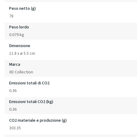
Peso netto (g)
78
Peso lordo
0.079 kg
Dimensione
11.8 x ø 5.5 cm
Marca
XD Collection
Emissioni totali di CO2
0.36
Emissioni totali CO2 (kg)
0.36
CO2 materiale e produzione (g)
303.35