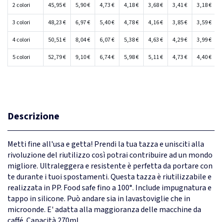
2 colori
45,95 €
5,90 €
4,73 €
4,18 €
3,68 €
3,41 €
3,18 €
3 colori
48,23 €
6,97 €
5,40 €
4,78 €
4,16 €
3,85 €
3,59 €
4 colori
50,51 €
8,04 €
6,07 €
5,38 €
4,63 €
4,29 €
3,99 €
5 colori
52,79 €
9,10 €
6,74 €
5,98 €
5,11 €
4,73 €
4,40 €
Descrizione
Metti fine all'usa e getta! Prendi la tua tazza e unisciti alla
rivoluzione del riutilizzo così potrai contribuire ad un mondo
migliore. Ultraleggera e resistente è perfetta da portare con
te durante i tuoi spostamenti. Questa tazza è riutilizzabile e
realizzata in PP. Food safe fino a 100°. Include impugnatura e
tappo in silicone. Può andare sia in lavastoviglie che in
microonde. E' adatta alla maggioranza delle macchine da
caffé. Capacità 270ml.