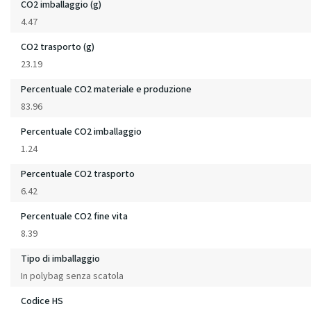
CO2 imballaggio (g)
4.47
CO2 trasporto (g)
23.19
Percentuale CO2 materiale e produzione
83.96
Percentuale CO2 imballaggio
1.24
Percentuale CO2 trasporto
6.42
Percentuale CO2 fine vita
8.39
Tipo di imballaggio
In polybag senza scatola
Codice HS