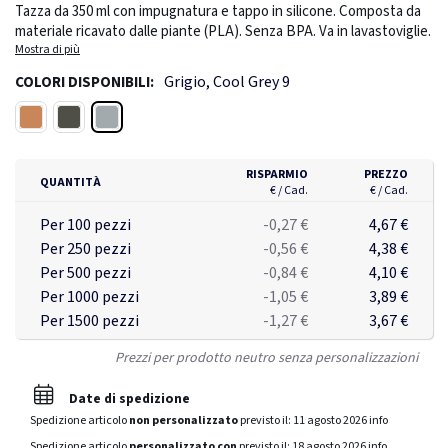
Tazza da 350 ml con impugnatura e tappo in silicone. Composta da
materiale ricavato dalle piante (PLA). Senza BPA. Va in lavastoviglie.
Mostra di più
Grigio, Cool Grey 9
COLORI DISPONIBILI:
Grigio
Arancione
Verde
RISPARMIO
PREZZO
QUANTITÀ
€ / Cad.
€ / Cad.
Per 100 pezzi
-0,27 €
4,67 €
Per 250 pezzi
-0,56 €
4,38 €
Per 500 pezzi
-0,84 €
4,10 €
Per 1000 pezzi
-1,05 €
3,89 €
Per 1500 pezzi
-1,27 €
3,67 €
Prezzi per prodotto neutro senza personalizzazioni
Date di spedizione
Spedizione articolo
non personalizzato
previsto il:
11 agosto 2026
info
Spedizione articolo
personalizzato con
previsto il:
18 agosto 2026
info