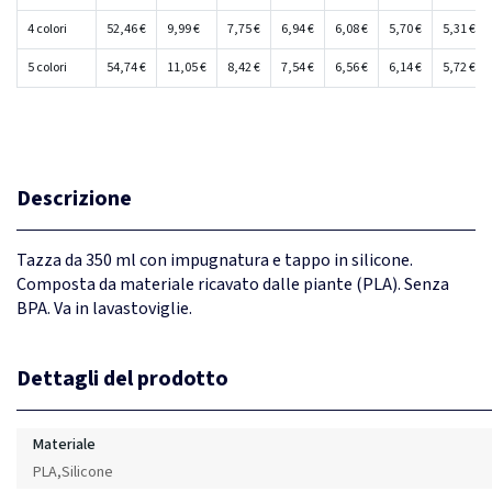
4 colori
52,46 €
9,99 €
7,75 €
6,94 €
6,08 €
5,70 €
5,31 €
5 colori
54,74 €
11,05 €
8,42 €
7,54 €
6,56 €
6,14 €
5,72 €
Descrizione
Tazza da 350 ml con impugnatura e tappo in silicone.
Composta da materiale ricavato dalle piante (PLA). Senza
BPA. Va in lavastoviglie.
Dettagli del prodotto
Materiale
PLA,Silicone