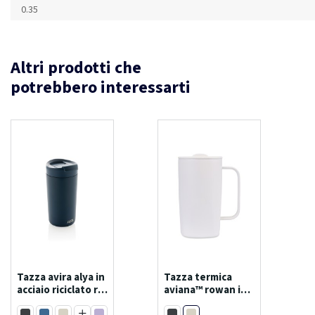
0.35
Altri prodotti che
potrebbero interessarti
Tazza avira alya in
Tazza termica
acciaio riciclato rcs
aviana™ rowan in
300ml
racciaio rcs 450ml
Bianco