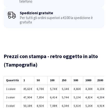
telefono
Spedizioni gratuite
Per tutti gli ordini superiori a €100 la spedizione è
gratuita
Prezzi con stampa - retro oggetto in alto
(Tampografia)
Quantità
1
50
100
250
500
1000
2500
1 colore
45,62 €
6,78 €
5,74 €
5,14 €
4,66 €
4,38 €
4,10 €
2 colori
47,90 €
7,85 €
6,41 €
5,74 €
5,13 €
4,82 €
4,50 €
3 colori
50,18 €
8,92 €
7,08 €
6,34 €
5,61 €
5,26 €
4,91 €