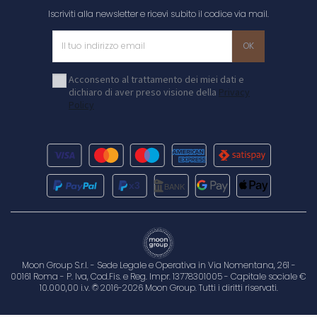
Iscriviti alla newsletter e ricevi subito il codice via mail.
Acconsento al trattamento dei miei dati e
dichiaro di aver preso visione della
Privacy
Policy
Moon Group S.r.l. - Sede Legale e Operativa in Via Nomentana, 261 -
00161 Roma - P. Iva, Cod.Fis. e Reg. Impr. 13778301005 - Capitale sociale €
10.000,00 i.v. © 2016-2026 Moon Group. Tutti i diritti riservati.