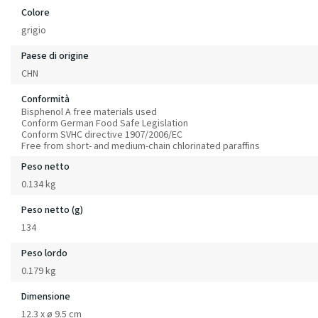
Colore
grigio
Paese di origine
CHN
Conformità
Bisphenol A free materials used
Conform German Food Safe Legislation
Conform SVHC directive 1907/2006/EC
Free from short- and medium-chain chlorinated paraffins
Peso netto
0.134 kg
Peso netto (g)
134
Peso lordo
0.179 kg
Dimensione
12.3 x ø 9.5 cm