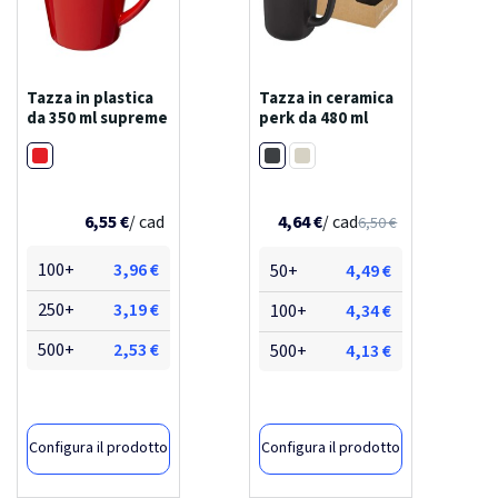
Tazza in plastica
Tazza in ceramica
da 350 ml supreme
perk da 480 ml
Rosso
Nero
Bianco
6,55 €
/ cad
4,64 €
/ cad
6,50 €
100+
3,96 €
50+
4,49 €
250+
3,19 €
100+
4,34 €
500+
2,53 €
500+
4,13 €
Configura il prodotto
Configura il prodotto