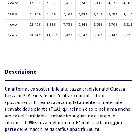
2 colori
47,90 €
7,85 €
6,41 €
5,74 €
5,13 €
4,82 €
4,50 €
3 colori
50,18 €
8,92 €
7,08 €
6,34 €
5,61 €
5,26 €
4,91 €
4 colori
52,46 €
9,99 €
7,75 €
6,94 €
6,08 €
5,70 €
5,31 €
5 colori
54,74 €
11,05 €
8,42 €
7,54 €
6,56 €
6,14 €
5,72 €
Descrizione
Un'alternativa sostenibile alla tazza tradizionale! Questa
tazza in PLA è ideale per l'utilizzo durante i tuoi
spostamenti. E' realizzata completamente in materiale
ricavato dalle piante (PLA), quindi non è solo bella ma anche
amica dell'ambiente. Include impugnatura e tappo in
silicone. 100% senza melammina. E' adatta alla maggior
parte delle macchine da caffè. Capacità 380ml.