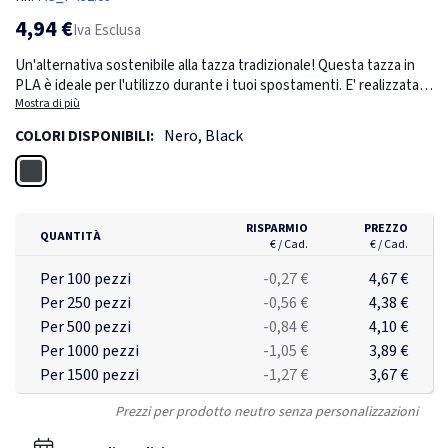
4,94 €
Iva Esclusa
Un'alternativa sostenibile alla tazza tradizionale! Questa tazza in
PLA è ideale per l'utilizzo durante i tuoi spostamenti. E' realizzata
completamente in materiale ricavato dalle piante (PLA), quindi non
Mostra di più
è solo bella ma anche amica dell'ambiente. Include impugnatura e
Nero, Black
COLORI DISPONIBILI:
tappo in silicone. 100% senza melammina. E' adatta alla maggior
parte delle macchine da caffè. Capacità 380ml.
Nero
RISPARMIO
PREZZO
QUANTITÀ
€ / Cad.
€ / Cad.
Per 100 pezzi
-0,27 €
4,67 €
Per 250 pezzi
-0,56 €
4,38 €
Per 500 pezzi
-0,84 €
4,10 €
Per 1000 pezzi
-1,05 €
3,89 €
Per 1500 pezzi
-1,27 €
3,67 €
Prezzi per prodotto neutro senza personalizzazioni