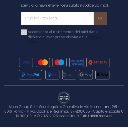
Iscriviti alla newsletter e ricevi subito il codice via mail.
Acconsento al trattamento dei miei dati e
dichiaro di aver preso visione della
Privacy
Policy
Moon Group S.r.l. - Sede Legale e Operativa in Via Nomentana, 261 -
00161 Roma - P. Iva, Cod.Fis. e Reg. Impr. 13778301005 - Capitale sociale €
10.000,00 i.v. © 2016-2026 Moon Group. Tutti i diritti riservati.