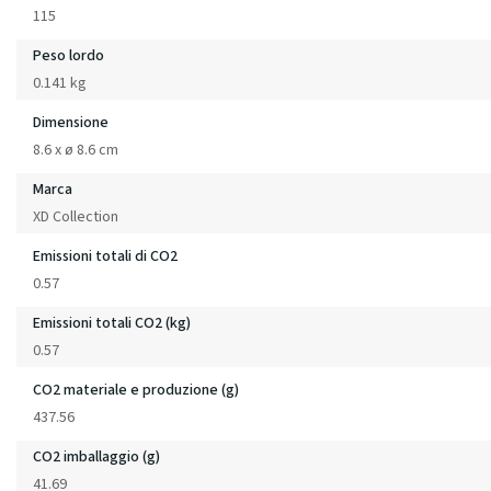
115
Peso lordo
0.141 kg
Dimensione
8.6 x ø 8.6 cm
Marca
XD Collection
Emissioni totali di CO2
0.57
Emissioni totali CO2 (kg)
0.57
CO2 materiale e produzione (g)
437.56
CO2 imballaggio (g)
41.69