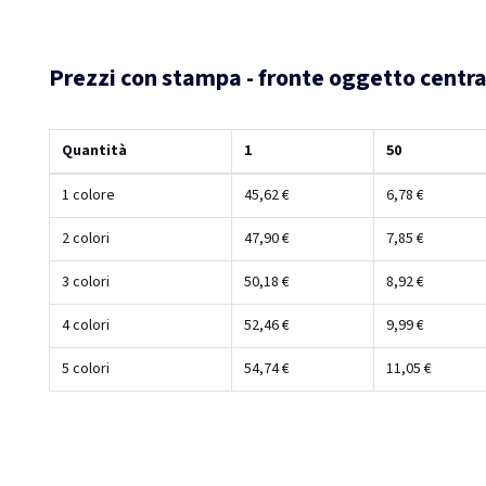
Prezzi con stampa - fronte oggetto centr
Quantità
1
50
1 colore
45,62 €
6,78 €
2 colori
47,90 €
7,85 €
3 colori
50,18 €
8,92 €
4 colori
52,46 €
9,99 €
5 colori
54,74 €
11,05 €