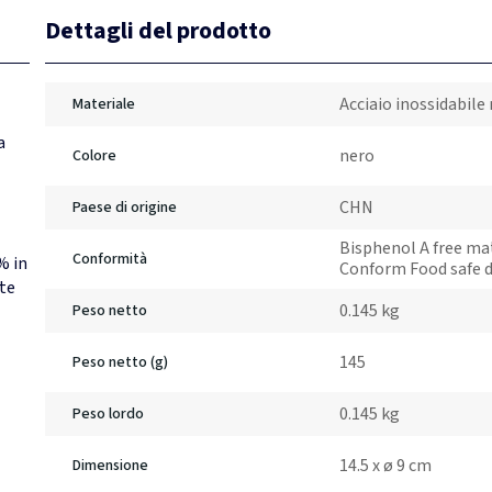
Dettagli del prodotto
Acciaio inossidabile 
Materiale
a
nero
Colore
CHN
Paese di origine
Bisphenol A free ma
Conformità
% in
Conform Food safe d
ete
0.145 kg
Peso netto
145
Peso netto (g)
0.145 kg
Peso lordo
14.5 x ø 9 cm
Dimensione