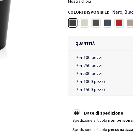
fuoriuscita. Che si tratti di pendola
Mostra di più
in auto, questa tazza mantiene il caf
Nero, Bla
COLORI DISPONIBILI:
pronta ad alimentare il vostro viagg
base al peso totale dell'articolo. Pa
Nero
Bianco
Verde
Blu navy
Rosso ci
G
Senza BPA. Capacità 350 ml.
QUANTITÀ
Per 100 pezzi
Per 250 pezzi
Per 500 pezzi
Per 1000 pezzi
Per 1500 pezzi
Date di spedizione
Spedizione articolo
non persona
Spedizione articolo
personalizz