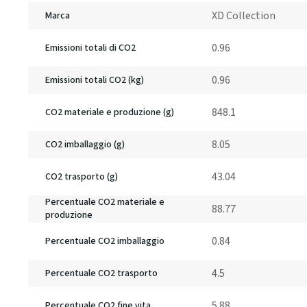
XD Collection
Marca
0.96
Emissioni totali di CO2
0.96
Emissioni totali CO2 (kg)
848.1
CO2 materiale e produzione (g)
8.05
CO2 imballaggio (g)
43.04
CO2 trasporto (g)
Percentuale CO2 materiale e
88.77
produzione
0.84
Percentuale CO2 imballaggio
4.5
Percentuale CO2 trasporto
5.88
Percentuale CO2 fine vita