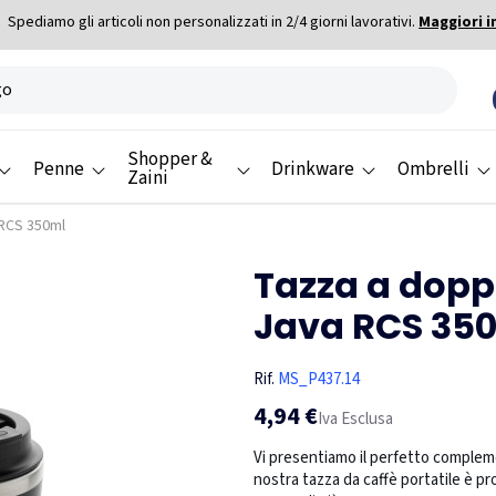
Spediamo gli articoli non personalizzati in 2/4 giorni lavorativi.
Maggiori i
Shopper &
Penne
Drinkware
Ombrelli
Zaini
 RCS 350ml
Tazza a dopp
Java RCS 35
Rif.
MS_P437.14
4,94 €
Iva Esclusa
Vi presentiamo il perfetto compleme
nostra tazza da caffè portatile è pr