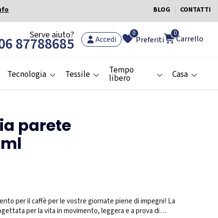
nfo
BLOG
CONTATTI
0
Serve aiuto?
0
Carrello
06 87788685
Accedi
Preferiti
Tempo
Tecnologia
Tessile
Casa
libero
ia parete
0ml
nto per il caffè per le vostre giornate piene di impegni! La
ogettata per la vita in movimento, leggera e a prova di