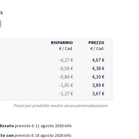
rismo, di rifornimento al bar preferito o di un sorso veloce
fè caldo e le mani protette. Ecologica, riutilizzabile e
ck
io. Lavare solo a mano. Contenuto totale riciclato: 36% in
rete esterna in PP, parete interna in acciaio inossidabile.
liegio
reige
RISPARMIO
PREZZO
€ / Cad.
€ / Cad.
-0,27 €
4,67 €
-0,56 €
4,38 €
-0,84 €
4,10 €
-1,05 €
3,89 €
-1,27 €
3,67 €
Prezzi per prodotto neutro senza personalizzazioni
lizzato
previsto il:
11 agosto 2026
info
ato con
previsto il:
18 agosto 2026
info