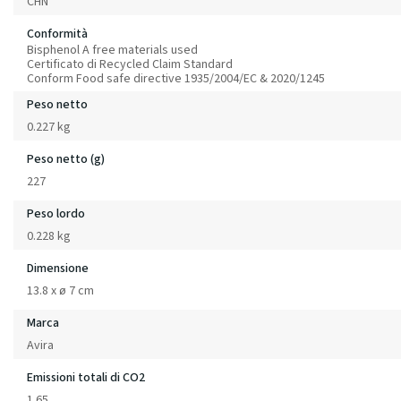
CHN
Conformità
Bisphenol A free materials used
Certificato di Recycled Claim Standard
Conform Food safe directive 1935/2004/EC & 2020/1245
Peso netto
0.227 kg
Peso netto (g)
227
Peso lordo
0.228 kg
Dimensione
13.8 x ø 7 cm
Marca
Avira
Emissioni totali di CO2
1.65