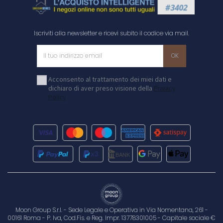
Iscriviti alla newsletter e ricevi subito il codice via mail.
Acconsento al trattamento dei miei dati e
dichiaro di aver preso visione della
Privacy
Policy
Moon Group S.r.l. - Sede Legale e Operativa in Via Nomentana, 261 -
00161 Roma - P. Iva, Cod.Fis. e Reg. Impr. 13778301005 - Capitale sociale €