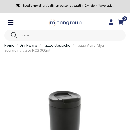
Spediamo gli articoli non personalizzati in 2/4 giorni lavorativi.
0
Home
Drinkware
Tazze classiche
Tazza Avira Alya in
acciaio riciclato RCS 300ml