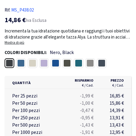
Rif.
MS_P438.02
14,86 €
Iva Esclusa
Incrementa la tua idratazione quotidiana e raggiungi i tuoi obiettivi
di idratazione grazie all'elegante tazza Alya. La struttura in acciaio
inossidabile a doppia parete e isolata a vuoto mantiene la tua
Mostra di più
bevanda preferita calda per 6 ore e l'acqua fresca per 8 ore. Il fondo
Nero, Black
COLORI DISPONIBILI:
è dotato di un tappetino in silicone antiscivolo. Realizzato con
acciaio inossidabile e PP riciclato certificato RCS. RCS (Recycled
Nero
Blu
Bianco
Viola
Blu royal
Verde
Turchese
Color argento
Blu navy
Claim Standard) è uno standard per verificare il contenuto riciclato
di un prodotto lungo l'intera filiera. Contenuto totale riciclato: 63%
in base al peso totale dell'articolo. Senza BPA. Capacità 300 ml.
RISPARMIO
PREZZO
QUANTITÀ
Include scatola certificata FSC®. Riutilizza la scatola come supporto
€ / Cad.
€ / Cad.
per telefono, portapenne o come porta vaso di fiori! Il 2% del
Per 25 pezzi
-1,99 €
16,85 €
ricavato di ogni articolo Impact verrà devoluto a Water.org.
Per 50 pezzi
-1,00 €
15,86 €
Per 100 pezzi
-0,47 €
14,39 €
Per 250 pezzi
-0,95 €
13,91 €
Per 500 pezzi
-1,43 €
13,43 €
Per 1000 pezzi
-1,91 €
12,95 €