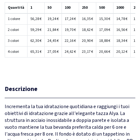
Quantità
1
50
100
250
500
1000
250
1 colore
56,28 €
19,24 €
17,24 €
16,35 €
15,30 €
14,78 €
14,2
2 colori
59,29 €
21,84 €
19,70 €
18,62 €
17,09 €
16,56 €
16,0
3 colori
62,30 €
24,45 €
22,16 €
20,90 €
18,88 €
18,34 €
17,8
4 colori
65,31 €
27,05 €
24,62 €
23,17 €
20,66 €
20,12 €
19,5
Descrizione
Incrementa la tua idratazione quotidiana e raggiungi i tuoi
obiettivi di idratazione grazie all'elegante tazza Alya. La
struttura in acciaio inossidabile a doppia parete e isolata a
vuoto mantiene la tua bevanda preferita calda per 6 ore e
l'acqua fresca per 8 ore. Il fondo è dotato di un tappetino in