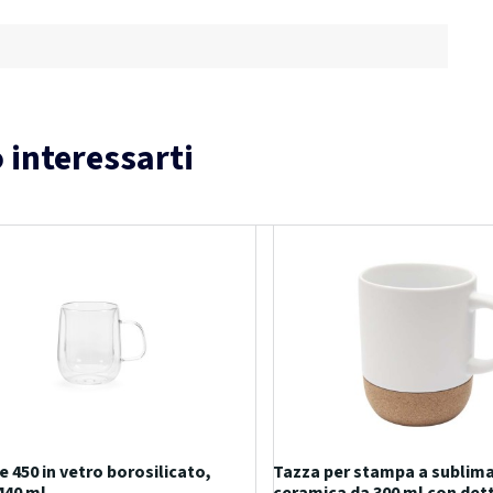
 interessarti
e 450 in vetro borosilicato,
Tazza per stampa a sublima