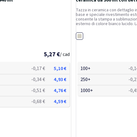
440 ml
ceramica da 300 ml con dett
sughero billie
Tazza in ceramica con dettaglio i
base e speciale rivestimento es
consente la stampa a sublimazion
esterno di colore bianco lucido. 
con acqua tiepida e detergente de
in una confezione regalo in carton
te
Bianco
Capacità: 300 ml.
5,27 €
/ cad
-0,17 €
5,10 €
100+
-0,1
-0,34 €
4,93 €
250+
-0,2
-0,51 €
4,76 €
1000+
-0,4
-0,68 €
4,59 €