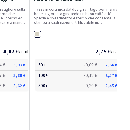
agli in
ceramica da 240 ml bari
n sughero sulla
Tazza in ceramica dal design vintage per iniziare
terno che
bene la giornata gustando un buon caffè o tè.
e. Interno ed
Speciale rivestimento esterno che consente la
Lavare a mano
stampa a sublimazione. Utilizzabile in
licato. Fornita
lavastoviglie. Fornita in una confezione regalo in
e riciclato.
cartone riciclato. Capacità: 240 ml.
Bianco
4,07 €
2,75 €
/ cad
/ cad
4 €
3,93 €
50+
-0,09 €
2,66 €
7 €
3,80 €
100+
-0,18 €
2,57 €
5 €
3,62 €
500+
-0,30 €
2,45 €