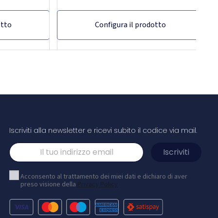
otto
Configura il prodotto
Iscriviti alla newsletter e ricevi subito il codice via mail.
ciaio
Tazza in ceramica moderna 350ml
l ellipse
Acconsento al trattamento dei miei dati e dichiaro di aver
preso visione della
Privacy Policy
olamento è
Questa tazza in ceramica è adatta ad ogni
nossidabile ed è
scrivania! La tazza è lavabile in lavastoviglie ed è
. Mantiene le
stata testata secondo EN12875-1 (almeno 125 cicli
de fino a 8 ore,
di lavaggio) per tutti i metodi di
 del mattino che
personalizzazione. In confezione regalo. Capacità