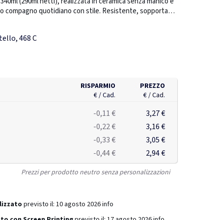
 340ml (290ml netti), realizzata in ceramica senza manico e
tuo compagno quotidiano con stile. Resistente, sopporta
nfezionata in una scatola individuale, non è solo una tazza: è
omenti quotidiani. Disponibile in 5 colori di tendenza.
tello, 468 C
ello
RISPARMIO
PREZZO
€ / Cad.
€ / Cad.
-0,11 €
3,27 €
-0,22 €
3,16 €
-0,33 €
3,05 €
-0,44 €
2,94 €
Prezzi per prodotto neutro senza personalizzazioni
lizzato
previsto il:
10 agosto 2026
info
to con Screen Printing
previsto il:
17 agosto 2026
info