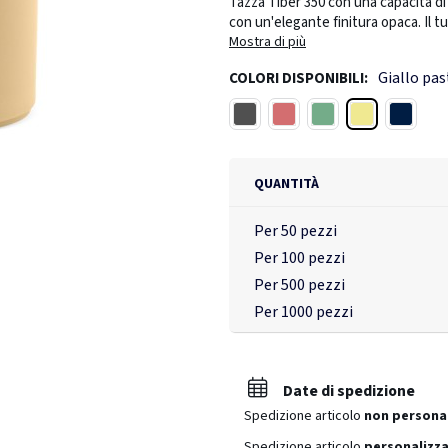
Tazza Tiber 350 con una capacità di
con un'elegante finitura opaca. Il 
fino a 125 cicli in lavastoviglie. Co
Mostra di più
un tocco di raffinatezza per i tuoi m
Giallo pas
COLORI DISPONIBILI:
Giallo pastello
Grigio scuro
Rosso melange
Verde melange
Blu past
QUANTITÀ
Per 50 pezzi
Per 100 pezzi
Per 500 pezzi
Per 1000 pezzi
Date di spedizione
Spedizione articolo
non persona
Spedizione articolo
personalizza