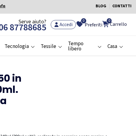
nfo
BLOG
CONTATTI
0
Serve aiuto?
0
Carrello
06 87788685
Accedi
Preferiti
Tempo
Tecnologia
Tessile
Casa
libero
50 in
0ml.
ca