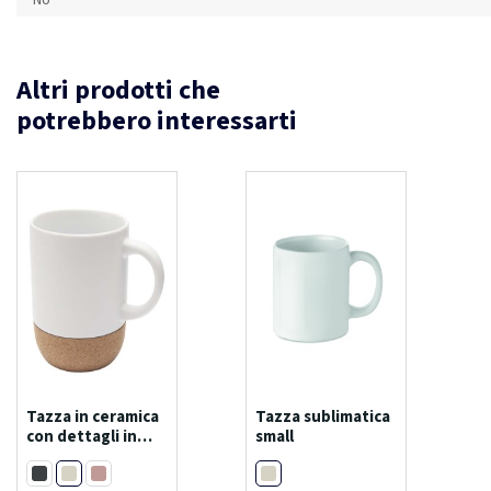
Altri prodotti che
potrebbero interessarti
Tazza in ceramica
Tazza sublimatica
con dettagli in
small
sughero e finitura
Bianco
Bianco
opaca da 300 ml
Nero
Rosa polveroso