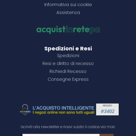
Informativa sui cookie
1500+
1500+
1500+
10,93 €
2,93 €
5,88 €
2000+
2000+
1500+
3,35 €
2,19 €
7,37 €
Assistenza
3500+
3500+
3,27 €
2,14 €
Configura il prodotto
Configura il prodotto
Configura il prodotto
Configura il prodotto
Configura il prodotto
Configura il prodotto
Configura il prodotto
Configura il prodotto
Spedizioni e Resi
Spedizioni
Resi e diritto di recesso
Richiedi Recesso
Consegne Express
Iscriviti alla newsletter e ricevi subito il codice via mail.