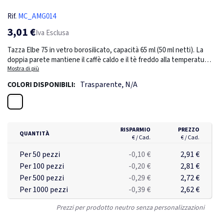
Rif.
MC_AMG014
3,01 €
Iva Esclusa
Tazza Elbe 75 in vetro borosilicato, capacità 65 ml (50 ml netti). La
doppia parete mantiene il caffè caldo e il tè freddo alla temperatura
ideale. Perfetta per casa o ufficio, è confezionata in una graziosa
Mostra di più
scatola individuale, pronta a diventare la tua tazza preferita per
Trasparente, N/A
COLORI DISPONIBILI:
ogni momento.
Trasparente
RISPARMIO
PREZZO
QUANTITÀ
€ / Cad.
€ / Cad.
Per 50 pezzi
-0,10 €
2,91 €
Per 100 pezzi
-0,20 €
2,81 €
Per 500 pezzi
-0,29 €
2,72 €
Per 1000 pezzi
-0,39 €
2,62 €
Prezzi per prodotto neutro senza personalizzazioni