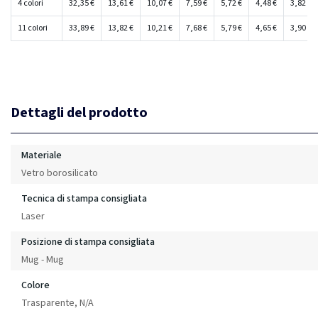
4 colori
32,35 €
13,61 €
10,07 €
7,59 €
5,72 €
4,48 €
3,82 €
11 colori
33,89 €
13,82 €
10,21 €
7,68 €
5,79 €
4,65 €
3,90 €
Dettagli del prodotto
Materiale
Vetro borosilicato
Tecnica di stampa consigliata
Laser
Posizione di stampa consigliata
Mug - Mug
Colore
Trasparente, N/A