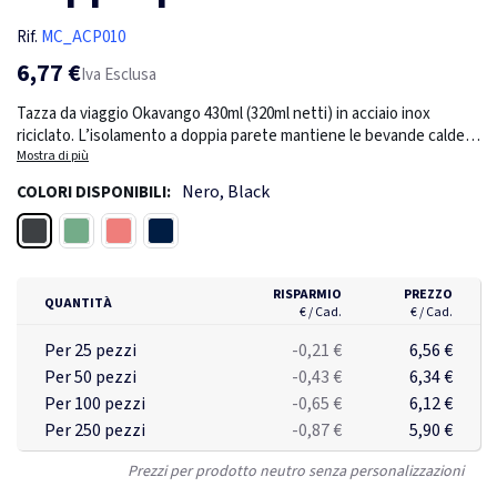
Rif.
MC_ACP010
6,77 €
Iva Esclusa
Tazza da viaggio Okavango 430ml (320ml netti) in acciaio inox
riciclato. L’isolamento a doppia parete mantiene le bevande calde o
fredde (10 ore caldo e 34 ore freddo). Disponibile in 4 colori
Mostra di più
attraenti. Una scelta sostenibile con tappo girevole a tenuta
Nero, Black
COLORI DISPONIBILI:
stagna. Confezionata singolarmente in scatola kraft.
Nero
Verde melange
Salmone
Blu petrolio
RISPARMIO
PREZZO
QUANTITÀ
€ / Cad.
€ / Cad.
Per 25 pezzi
-0,21 €
6,56 €
Per 50 pezzi
-0,43 €
6,34 €
Per 100 pezzi
-0,65 €
6,12 €
Per 250 pezzi
-0,87 €
5,90 €
Prezzi per prodotto neutro senza personalizzazioni