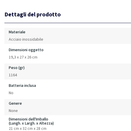
Dettagli del prodotto
Materiale
Acciaio inossidabile
Dimensioni oggetto
19,3 x 27 x 26 cm
Peso (gr)
1164
Batteria inclusa
No
Genere
None
Dimensioni dell'Imballo
(Lungh. x Largh. x Altezza)
21 cm x 32 cm x 28 cm