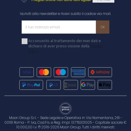
Iscriviti alla newsletter e ricevi subito il codice via mail.
Acconsento al trattamento dei miei dati e
dichiaro di aver preso visione della
Privacy
Policy
Moon Group S.r.l. - Sede Legale e Operativa in Via Nomentana, 261 -
00161 Roma - P. Iva, Cod.Fis. e Reg. Impr. 13778301005 - Capitale sociale €
10.000,00 i.v. © 2016-2026 Moon Group. Tutti i diritti riservati.