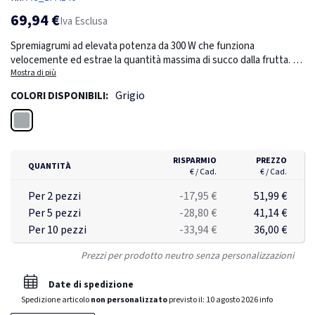
69,94 €
Iva Esclusa
Spremiagrumi ad elevata potenza da 300 W che funziona
velocemente ed estrae la quantità massima di succo dalla frutta. La
maniglia integrata in alluminio rende il funzionamento più facile, più
Mostra di più
veloce e più pulito. Tutte le parti sono rimovibili e lavabili in
Grigio
COLORI DISPONIBILI:
lavastoviglie. Dispone di 2 coni di diverse dimensioni per adattare lo
spremiagrumi alla frutta. Lo spremiagrumi dispone di una funzione
Grigio
antigoccia e di un filtro per la polpa regolabile. Capacità: 270 ml.
Lunghezza del cavo: 108 cm. Livello di rumore: 85 db.
RISPARMIO
PREZZO
QUANTITÀ
€ / Cad.
€ / Cad.
Per 2 pezzi
-17,95 €
51,99 €
Per 5 pezzi
-28,80 €
41,14 €
Per 10 pezzi
-33,94 €
36,00 €
Prezzi per prodotto neutro senza personalizzazioni
Date di spedizione
Spedizione articolo
non personalizzato
previsto il:
10 agosto 2026
info