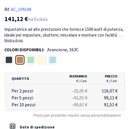
Rif.
AC_1PA194
141,12 €
Iva Esclusa
Impastatrice ad alte prestazioni che fornisce 1500 watt di potenza,
ideale per impastare, sbattere, miscelare e montare con facilità. È
dotata di una resistente ciotola in acciaio inossidabile da 5 litri,
Mostra di più
progettata per un uso intensivo. L'impastatrice include tre
Arancione, 163C
COLORI DISPONIBILI:
accessori essenziali: uno sbattitore in alluminio, un gancio per
impastare in alluminio e una frusta in acciaio inossidabile per
Arancione
Nero
Menta
Crema
Blu polvere
soddisfare tutte le esigenze culinarie. Il coperchio è progettato per
assistere durante la cucina, offrendo comodi stampi e mini utensili.
Il quadrante di controllo della velocità è evidenziato da un'elegante
RISPARMIO
PREZZO
QUANTITÀ
luce a LED blu per una facile visibilità. Per una maggiore tranquillità,
€ / Cad.
€ / Cad.
l'impastatrice integra un sistema di sicurezza che protegge dal
Per 2 pezzi
-25,05 €
116,07 €
surriscaldamento e dal sovraccarico, garantendo prestazioni
Per 5 pezzi
-42,01 €
99,11 €
sempre affidabili.
Per 10 pezzi
-49,61 €
91,51 €
Prezzi per prodotto neutro senza personalizzazioni
Date di spedizione