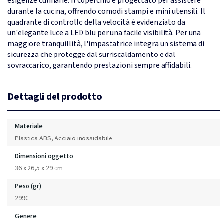
esigenze culinarie. Il coperchio è progettato per assistere
durante la cucina, offrendo comodi stampi e mini utensili. Il
quadrante di controllo della velocità è evidenziato da
un'elegante luce a LED blu per una facile visibilità. Per una
maggiore tranquillità, l'impastatrice integra un sistema di
sicurezza che protegge dal surriscaldamento e dal
sovraccarico, garantendo prestazioni sempre affidabili.
Dettagli del prodotto
Materiale
Plastica ABS, Acciaio inossidabile
Dimensioni oggetto
36 x 26,5 x 29 cm
Peso (gr)
2990
Genere