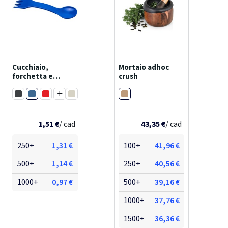
Cucchiaio,
Mortaio adhoc
forchetta e
crush
coltello 3 in 1,
Blu
Marrone
epsy
Nero
Rosso
Bianco
Arancione
Viola
Magenta
Navy
Verde
Giallo
1,51 €
/ cad
43,35 €
/ cad
250+
1,31 €
100+
41,96 €
500+
1,14 €
250+
40,56 €
1000+
0,97 €
500+
39,16 €
1000+
37,76 €
1500+
36,36 €