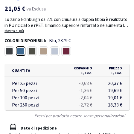
21,05 €
Iva Esclusa
Lo zaino Edinburgh da 22L con chiusura a doppia fibbia è realizzato
in PU riciclato e rPET. Il manico superiore rinforzato ne aumenta la
durata e la praticità. La tasca imbottita dedicata può contenere un
Mostra di più
laptop da 17”. Viene fornito con una sacca in cotone riciclato.
Blu, 2379 C
COLORI DISPONIBILI:
Blu
Nero
Verde
Beige
Grigio chiaro
Borgogna
RISPARMIO
PREZZO
QUANTITÀ
€ / Cad.
€ / Cad.
Per 25 pezzi
-0,68 €
20,37 €
Per 50 pezzi
-1,36 €
19,69 €
Per 100 pezzi
-2,04 €
19,01 €
Per 250 pezzi
-2,72 €
18,33 €
Prezzi per prodotto neutro senza personalizzazioni
Date di spedizione