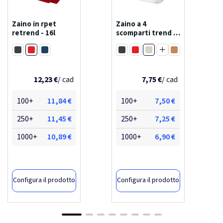
Zaino in rpet
Zaino a 4
retrend - 16l
scomparti trend -
17l
Rosso
Bianco
Nero
Navy
Nero
Rosso
Arancione
Blu royal
Blu process
Navy
Giallo
12,23 €
/ cad
Grigio
Verde foresta
7,75 €
Verde brillante
/ cad
100+
11,84 €
100+
7,50 €
250+
11,45 €
250+
7,25 €
1000+
10,89 €
1000+
6,90 €
Configura il prodotto
Configura il prodotto