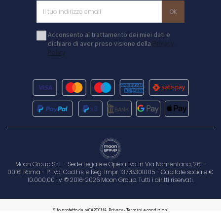
Acconsento al trattamento dei miei dati e
dichiaro di aver preso visione della
Privacy
Policy
Moon Group S.r.l. - Sede Legale e Operativa in Via Nomentana, 261 -
00161 Roma - P. Iva, Cod.Fis. e Reg. Impr. 13778301005 - Capitale sociale €
10.000,00 i.v. © 2016-2026 Moon Group. Tutti i diritti riservati.
Sito protetto da reCAPTCHA.
Privacy
-
Termini e condizioni