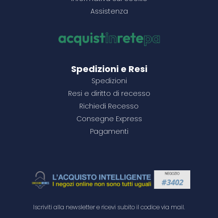
Assistenza
500+
500+
2000+
17,94 €
54,72 €
2,53 €
500+
500+
39,05 €
39,05 €
Configura il prodotto
Configura il prodotto
Vedi dettagli
3500+
2,47 €
Configura il prodotto
Configura il prodotto
Configura il prodotto
Configura il prodotto
Configura il prodotto
Spedizioni e Resi
Spedizioni
Resi e diritto di recesso
Richiedi Recesso
Consegne Express
Pagamenti
Iscriviti alla newsletter e ricevi subito il codice via mail.