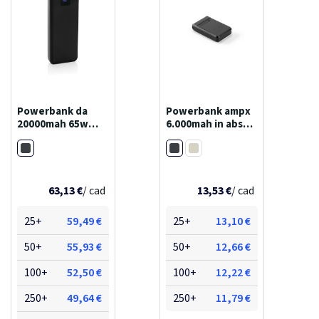
Powerbank da
Powerbank ampx
20000mah 65w
6.000mah in abs
gridlay per pc
riciclato. uscita da
Nero
Nero
18w
Bianco
63,13 €
/ cad
13,53 €
/ cad
25+
59,49 €
25+
13,10 €
50+
55,93 €
50+
12,66 €
100+
52,50 €
100+
12,22 €
250+
49,64 €
250+
11,79 €