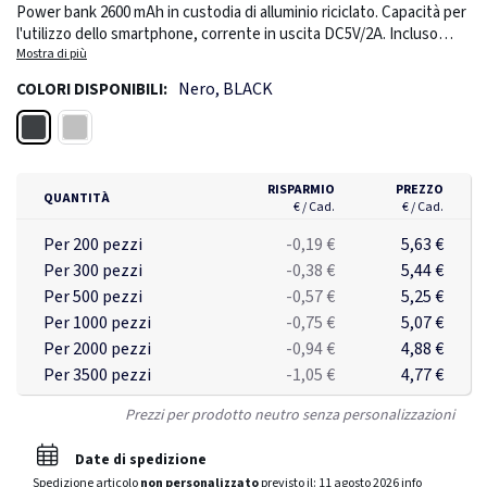
Power bank 2600 mAh in custodia di alluminio riciclato. Capacità per
l'utilizzo dello smartphone, corrente in uscita DC5V/2A. Incluso
cavo di ricarica USB Type-C con adattatore Type-A.
Mostra di più
Ingresso/uscita: USB tipo C.
Nero, BLACK
COLORI DISPONIBILI:
Nero
Argento opaco
RISPARMIO
PREZZO
QUANTITÀ
€ / Cad.
€ / Cad.
Per 200 pezzi
-0,19 €
5,63 €
Per 300 pezzi
-0,38 €
5,44 €
Per 500 pezzi
-0,57 €
5,25 €
Per 1000 pezzi
-0,75 €
5,07 €
Per 2000 pezzi
-0,94 €
4,88 €
Per 3500 pezzi
-1,05 €
4,77 €
Prezzi per prodotto neutro senza personalizzazioni
Date di spedizione
Spedizione articolo
non personalizzato
previsto il:
11 agosto 2026
info