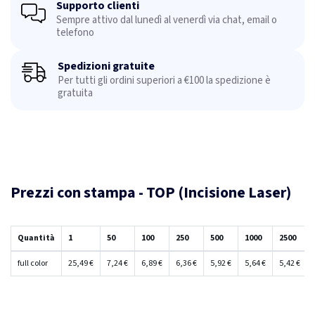
Supporto clienti
Sempre attivo dal lunedì al venerdì via chat, email o
telefono
Spedizioni gratuite
Per tutti gli ordini superiori a €100 la spedizione è
gratuita
Prezzi con stampa - TOP (Incisione Laser)
Quantità
1
50
100
250
500
1000
2500
full color
25,49 €
7,24 €
6,89 €
6,36 €
5,92 €
5,64 €
5,42 €